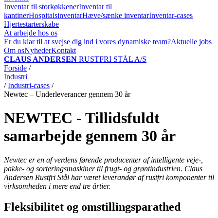
Inventar til storkøkkener
Inventar til
kantiner
Hospitalsinventar
Hæve/sænke inventar
Inventar-cases
Hjertestarterskabe
At arbejde hos os
Er du klar til at svejse dig ind i vores dynamiske team?
Aktuelle jobs
Om os
Nyheder
Kontakt
CLAUS ANDERSEN
RUSTFRI STÅL A/S
Forside
/
Industri
/
Industri-cases
/
Newtec – Underleverancer gennem 30 år
NEWTEC - Tillidsfuldt
samarbejde gennem 30 år
Newtec er en af verdens førende producenter af intelligente veje-,
pakke- og sorteringsmaskiner til frugt- og grøntindustrien. Claus
Andersen Rustfri Stål har været leverandør af rustfri komponenter til
virksomheden i mere end tre årtier.
Fleksibilitet og omstillingsparathed