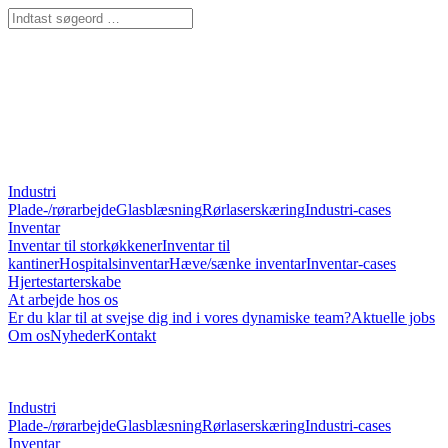
Industri
Plade-/rørarbejde
Glasblæsning
Rørlaserskæring
Industri-cases
Inventar
Inventar til storkøkkener
Inventar til
kantiner
Hospitalsinventar
Hæve/sænke inventar
Inventar-cases
Hjertestarterskabe
At arbejde hos os
Er du klar til at svejse dig ind i vores dynamiske team?
Aktuelle jobs
Om os
Nyheder
Kontakt
Industri
Plade-/rørarbejde
Glasblæsning
Rørlaserskæring
Industri-cases
Inventar