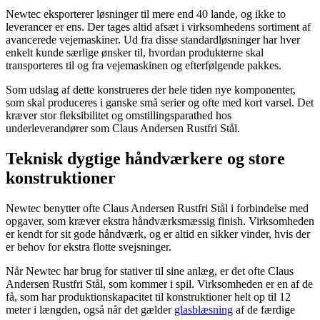
Newtec eksporterer løsninger til mere end 40 lande, og ikke to
leverancer er ens. Der tages altid afsæt i virksomhedens sortiment af
avancerede vejemaskiner. Ud fra disse standardløsninger har hver
enkelt kunde særlige ønsker til, hvordan produkterne skal
transporteres til og fra vejemaskinen og efterfølgende pakkes.
Som udslag af dette konstrueres der hele tiden nye komponenter,
som skal produceres i ganske små serier og ofte med kort varsel. Det
kræver stor fleksibilitet og omstillingsparathed hos
underleverandører som Claus Andersen Rustfri Stål.
Teknisk dygtige håndværkere og store
konstruktioner
Newtec benytter ofte Claus Andersen Rustfri Stål i forbindelse med
opgaver, som kræver ekstra håndværksmæssig finish. Virksomheden
er kendt for sit gode håndværk, og er altid en sikker vinder, hvis der
er behov for ekstra flotte svejsninger.
Når Newtec har brug for stativer til sine anlæg, er det ofte Claus
Andersen Rustfri Stål, som kommer i spil. Virksomheden er en af de
få, som har produktionskapacitet til konstruktioner helt op til 12
meter i længden, også når det gælder
glasblæsning
af de færdige