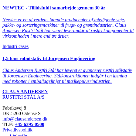
NEWTEC - Tillidsfuldt samarbejde gennem 30 år
Newtec er en af verdens førende producenter af intelligente veje-,
pakke- og sorteringsmaskiner til frugt- og grøntindustrien. Claus
Andersen Rustfri Stål har været leverandør af rustfri komponenter til
virksomheden i mere end tre årtier.
Industri-cases
1,5 tons robotstativ til Jorgensen Engineering
Claus Andersen Rustfri Stål har leveret et avanceret rustfri stålstativ
til Jorgensen Engineering. Stålkonstruktionen indgår i en løsning
med robotter i emballagelinjer til mælkepulverindustrien.
CLAUS ANDERSEN
RUSTFRI STÅL A/S
Fabriksvej 8
DK-5260 Odense S
info@clausandersen.dk
TLF:
+45 6395 0500
Privatlivspolitik