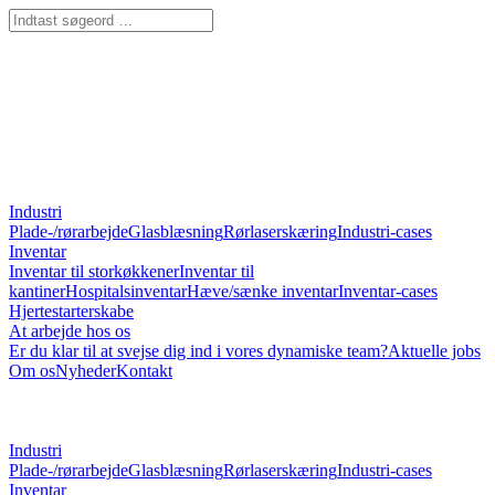
Industri
Plade-/rørarbejde
Glasblæsning
Rørlaserskæring
Industri-cases
Inventar
Inventar til storkøkkener
Inventar til
kantiner
Hospitalsinventar
Hæve/sænke inventar
Inventar-cases
Hjertestarterskabe
At arbejde hos os
Er du klar til at svejse dig ind i vores dynamiske team?
Aktuelle jobs
Om os
Nyheder
Kontakt
Industri
Plade-/rørarbejde
Glasblæsning
Rørlaserskæring
Industri-cases
Inventar