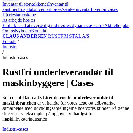
Inventar til storkøkkener
Inventar til
kantiner
Hospitalsinventar
Hæve/sænke inventar
Inventar-cases
Hjertestarterskabe
At arbejde hos os
Er du klar til at svejse dig ind i vores dynamiske team?
Aktuelle jobs
Om os
Nyheder
Kontakt
CLAUS ANDERSEN
RUSTFRI STÅL A/S
Forside
/
Industri
/
Industri-cases
Rustfri underleverandør til
maskinbyggere | Cases
Som en af Danmarks
førende rustfri underleverandør til
maskinbranchen
er vi kendte for vores tætte og udbytterige
samarbejde med udviklingsafdelingerne hos vores kunder. På denne
side viser vi eksempler på opgaver, vi har løst for
maskinbyggerindustrien.
Industri-cases