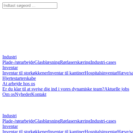
Industri
Plade-/rørarbejde
Glasblæsning
Rørlaserskæring
Industri-cases
Inventar
Inventar til storkøkkener
Inventar til kantiner
Hospitalsinventar
Hæve/sæ
Hjertestarterskabe
At arbejde hos os
Er du klar til at svejse dig ind i vores dynamiske team?
Aktuelle jobs
Om os
Nyheder
Kontakt
Industri
Plade-/rørarbejde
Glasblæsning
Rørlaserskæring
Industri-cases
Inventar
Inventar til storkøkkener
Inventar til kantiner
Hospitalsinventar
Hæve/sæ