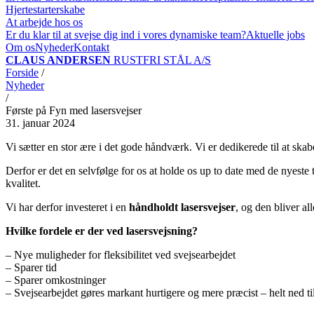
Hjertestarterskabe
At arbejde hos os
Er du klar til at svejse dig ind i vores dynamiske team?
Aktuelle jobs
Om os
Nyheder
Kontakt
CLAUS ANDERSEN
RUSTFRI STÅL A/S
Forside
/
Nyheder
/
Første på Fyn med lasersvejser
31. januar 2024
Vi sætter en stor ære i det gode håndværk. Vi er dedikerede til at sk
Derfor er det en selvfølge for os at holde os up to date med de nyest
kvalitet.
Vi har derfor investeret i en
håndholdt lasersvejser
, og den bliver al
Hvilke fordele er der ved lasersvejsning?
– Nye muligheder for fleksibilitet ved svejsearbejdet
– Sparer tid
– Sparer omkostninger
– Svejsearbejdet gøres markant hurtigere og mere præcist – helt ned ti