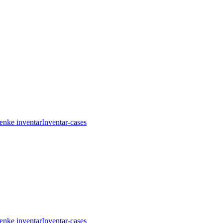
nke inventar
Inventar-cases
nke inventar
Inventar-cases