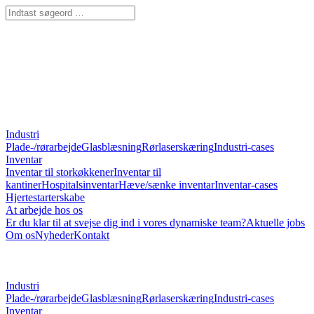
Industri
Plade-/rørarbejde
Glasblæsning
Rørlaserskæring
Industri-cases
Inventar
Inventar til storkøkkener
Inventar til
kantiner
Hospitalsinventar
Hæve/sænke inventar
Inventar-cases
Hjertestarterskabe
At arbejde hos os
Er du klar til at svejse dig ind i vores dynamiske team?
Aktuelle jobs
Om os
Nyheder
Kontakt
Industri
Plade-/rørarbejde
Glasblæsning
Rørlaserskæring
Industri-cases
Inventar