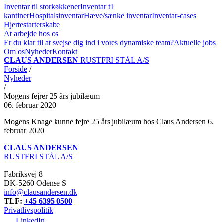
Inventar til storkøkkener
Inventar til
kantiner
Hospitalsinventar
Hæve/sænke inventar
Inventar-cases
Hjertestarterskabe
At arbejde hos os
Er du klar til at svejse dig ind i vores dynamiske team?
Aktuelle jobs
Om os
Nyheder
Kontakt
CLAUS ANDERSEN
RUSTFRI STÅL A/S
Forside
/
Nyheder
/
Mogens fejrer 25 års jubilæum
06. februar 2020
Mogens Knage kunne fejre 25 års jubilæum hos Claus Andersen 6.
februar 2020
CLAUS ANDERSEN
RUSTFRI STÅL A/S
Fabriksvej 8
DK-5260 Odense S
info@clausandersen.dk
TLF:
+45 6395 0500
Privatlivspolitik
LinkedIn