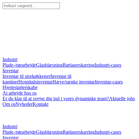
Industri
Plade-/rørarbejde
Glasblæsning
Rørlaserskæring
Industri-cases
Inventar
Inventar til storkøkkener
Inventar til
kantiner
Hospitalsinventar
Hæve/sænke inventar
Inventar-cases
Hjertestarterskabe
At arbejde hos os
Er du klar til at svejse dig ind i vores dynamiske team?
Aktuelle jobs
Om os
Nyheder
Kontakt
Industri
Plade-/rørarbejde
Glasblæsning
Rørlaserskæring
Industri-cases
Inventar